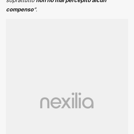
soprattutto
non ho mai percepito alcun
.
compenso
“