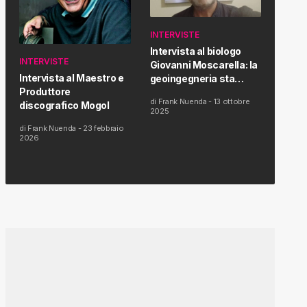
INTERVISTE
Intervista al biologo
INTERVISTE
Giovanni Moscarella: la
Intervista al Maestro e
geoingegneria sta
Produttore
modificando il clima e la
di
Frank Nuenda
-
13 ottobre
discografico Mogol
salute dell’uomo
2025
di
Frank Nuenda
-
23 febbraio
2026