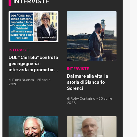
INTERVISTE
INTERVISTE
DDL “Cieli blu” contro la
geoingegneria :
INTERVISTE
intervista ai promotori
della tematica e della
Dal mare alla vita: la
di
Frank Nuenda
-
25 aprile
Proposta di Legge
storia di Giancarlo
2026
Screnci
di
Roby Contarino
-
20 aprile
2026