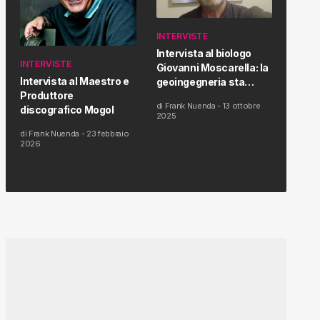
INTERVISTE
Intervista al biologo
INTERVISTE
Giovanni Moscarella: la
Intervista al Maestro e
geoingegneria sta
Produttore
modificando il clima e la
di
Frank Nuenda
-
13 ottobre
discografico Mogol
salute dell’uomo
2025
di
Frank Nuenda
-
23 febbraio
2026