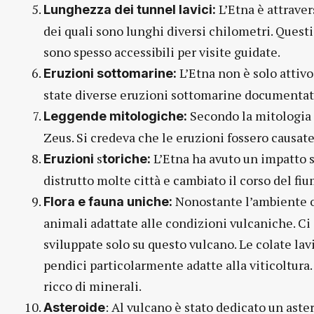
L’Etna è attraver
Lunghezza dei tunnel lavici:
dei quali sono lunghi diversi chilometri. Questi
sono spesso accessibili per visite guidate.
L’Etna non è solo attivo
Eruzioni sottomarine:
state diverse eruzioni sottomarine documentate a
Secondo la mitologia g
Leggende mitologiche:
Zeus. Si credeva che le eruzioni fossero causate
s
L’Etna ha avuto un impatto si
Eruzioni
toriche:
distrutto molte città e cambiato il corso del fi
Nonostante l’ambiente ost
Flora e fauna uniche:
animali adattate alle condizioni vulcaniche. C
sviluppate solo su questo vulcano. Le colate lav
pendici particolarmente adatte alla viticoltura.
ricco di minerali.
: Al vulcano è stato dedicato un ast
Asteroide