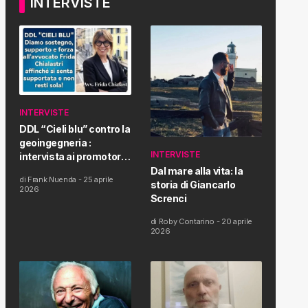
INTERVISTE
INTERVISTE
DDL “Cieli blu” contro la
geoingegneria :
INTERVISTE
intervista ai promotori
della tematica e della
Dal mare alla vita: la
di
Frank Nuenda
-
25 aprile
Proposta di Legge
storia di Giancarlo
2026
Screnci
di
Roby Contarino
-
20 aprile
2026