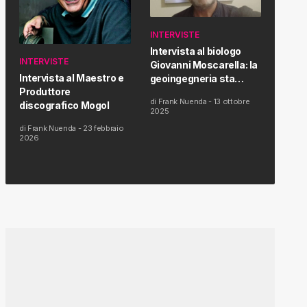
INTERVISTE
Intervista al biologo
INTERVISTE
Giovanni Moscarella: la
Intervista al Maestro e
geoingegneria sta
Produttore
modificando il clima e la
di
Frank Nuenda
-
13 ottobre
discografico Mogol
salute dell’uomo
2025
di
Frank Nuenda
-
23 febbraio
2026