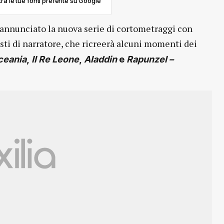
ra le tue fonti preferite su Google
annunciato la nuova serie di cortometraggi con
sti di narratore, che ricreerà alcuni momenti dei
ceania
,
Il Re Leone
,
Aladdin
e
Rapunzel –