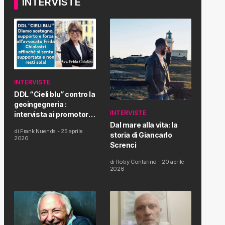
INTERVISTE
INTERVISTE
DDL “Cieli blu” contro la
geoingegneria :
INTERVISTE
intervista ai promotori
della tematica e della
Dal mare alla vita: la
di
Frank Nuenda
-
25 aprile
Proposta di Legge
storia di Giancarlo
2026
Screnci
di
Roby Contarino
-
20 aprile
2026