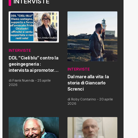
INTERVISTE
INTERVISTE
DDL “Cieli blu” contro la
geoingegneria :
INTERVISTE
intervista ai promotori
della tematica e della
Dal mare alla vita: la
di
Frank Nuenda
-
25 aprile
Proposta di Legge
storia di Giancarlo
2026
Screnci
di
Roby Contarino
-
20 aprile
2026