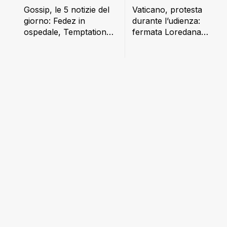
Gossip, le 5 notizie del
Vaticano, protesta
giorno: Fedez in
durante l’udienza:
ospedale, Temptation
fermata Loredana
Island, Vanessa
Cannata
Incontrada e tanto altro