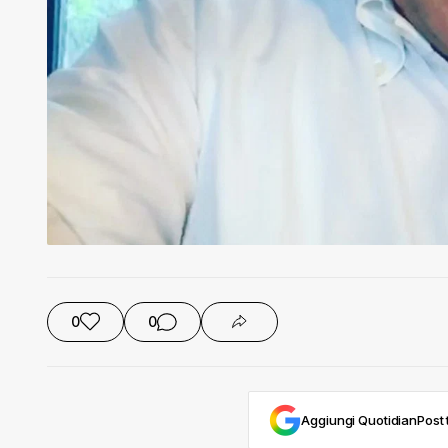
0
0
Aggiungi QuotidianPost t