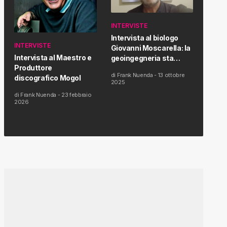
INTERVISTE
Intervista al biologo
INTERVISTE
Giovanni Moscarella: la
Intervista al Maestro e
geoingegneria sta
Produttore
modificando il clima e la
di
Frank Nuenda
-
13 ottobre
discografico Mogol
salute dell’uomo
2025
di
Frank Nuenda
-
23 febbraio
2026