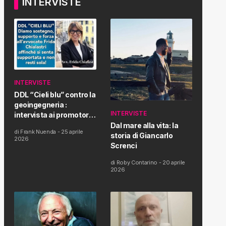
INTERVISTE
INTERVISTE
DDL “Cieli blu” contro la
geoingegneria :
INTERVISTE
intervista ai promotori
della tematica e della
Dal mare alla vita: la
di
Frank Nuenda
-
25 aprile
Proposta di Legge
storia di Giancarlo
2026
Screnci
di
Roby Contarino
-
20 aprile
2026