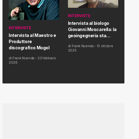
INTERVISTE
Intervista al biologo
INTERVISTE
Giovanni Moscarella: la
Intervista al Maestro e
geoingegneria sta
Produttore
modificando il clima e la
di
Frank Nuenda
-
13 ottobre
discografico Mogol
salute dell’uomo
2025
di
Frank Nuenda
-
23 febbraio
2026