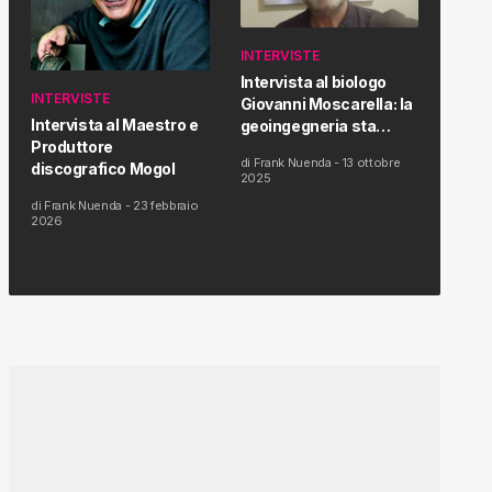
INTERVISTE
Intervista al biologo
INTERVISTE
Giovanni Moscarella: la
Intervista al Maestro e
geoingegneria sta
Produttore
modificando il clima e la
di
Frank Nuenda
-
13 ottobre
discografico Mogol
salute dell’uomo
2025
di
Frank Nuenda
-
23 febbraio
2026