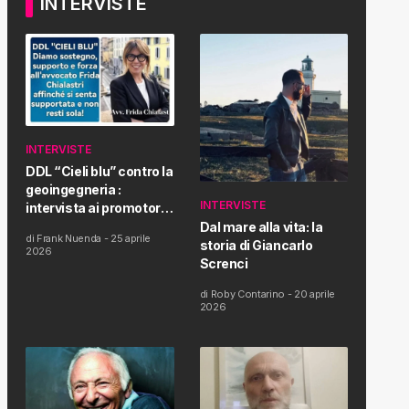
INTERVISTE
INTERVISTE
DDL “Cieli blu” contro la
geoingegneria :
INTERVISTE
intervista ai promotori
della tematica e della
Dal mare alla vita: la
di
Frank Nuenda
-
25 aprile
Proposta di Legge
storia di Giancarlo
2026
Screnci
di
Roby Contarino
-
20 aprile
2026