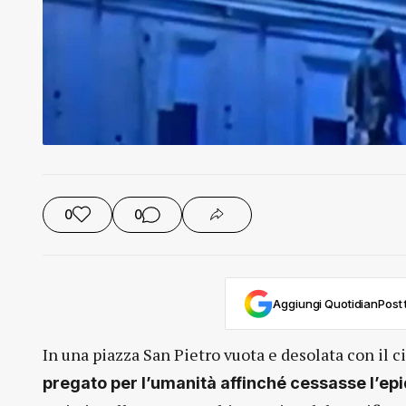
0
0
Aggiungi QuotidianPost t
In una piazza San Pietro vuota e desolata con il c
pregato per l’umanità affinché cessasse l’ep