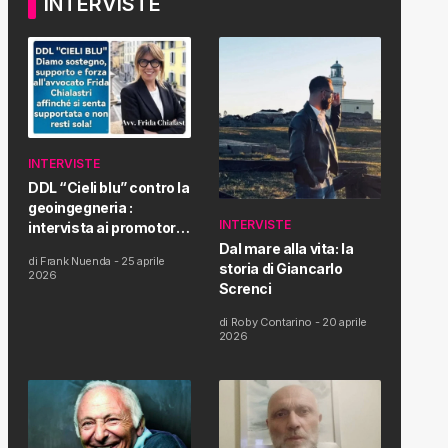
INTERVISTE
INTERVISTE
DDL “Cieli blu” contro la
geoingegneria :
INTERVISTE
intervista ai promotori
della tematica e della
Dal mare alla vita: la
di
Frank Nuenda
-
25 aprile
Proposta di Legge
storia di Giancarlo
2026
Screnci
di
Roby Contarino
-
20 aprile
2026