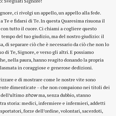
: Svegliati Signore!
gnore, ci rivolgi un appello, un appello alla fede.
 Te e fidarsi di Te. In questa Quaresima risuona il
con tutto il cuore. Ci chiami a cogliere questo
l tempo del tuo giudizio, ma del nostro giudizio: il
a, di separare ciò che è necessario da ciò che non lo
so di Te, Signore, e verso gli altri. E possiamo
he, nella paura, hanno reagito donando la propria
e plasmata in coraggiose e generose dedizioni.
lorizzare e di mostrare come le nostre vite sono
ente dimenticate – che non compaiono nei titoli dei
e dell’ultimo
ma, senza dubbio, stanno
show
ra storia: medici, infermiere e infermieri, addetti
sportatori, forze dell’ordine, volontari, sacerdoti,