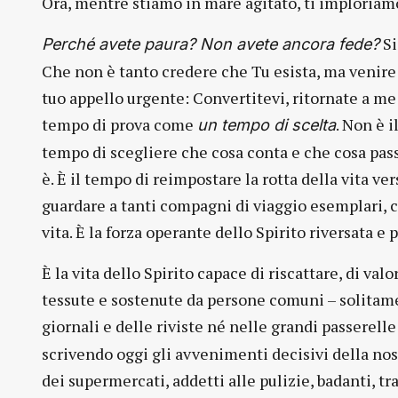
Ora, mentre stiamo in mare agitato, ti imploriamo
Si
Perché avete paura? Non avete ancora fede?
Che non è tanto credere che Tu esista, ma venire a
tuo appello urgente: Convertitevi, ritornate a me 
tempo di prova come
. Non è i
un tempo di scelta
tempo di scegliere che cosa conta e che cosa pass
è. È il tempo di reimpostare la rotta della vita ver
guardare a tanti compagni di viaggio esemplari, c
vita. È la forza operante dello Spirito riversata 
È la vita dello Spirito capace di riscattare, di va
tessute e sostenute da persone comuni – solitam
giornali e delle riviste né nelle grandi passerell
scrivendo oggi gli avvenimenti decisivi della nost
dei supermercati, addetti alle pulizie, badanti, tra