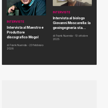
INTERVISTE
Intervista al biologo
INTERVISTE
Giovanni Moscarella: la
Intervista al Maestro e
geoingegneria sta
Produttore
modificando il clima e la
di
Frank Nuenda
-
13 ottobre
discografico Mogol
salute dell’uomo
2025
di
Frank Nuenda
-
23 febbraio
2026