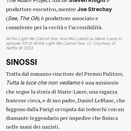
. Anche
è
The Adam Project
Steven Knight
produttore esecutivo, mentre
Joe Strechay
(
,
) è produttore associato e
See
The OA
consulente per la cecità e l’accessibilità.
All the Light We Cannot See. Aria Mia Loberti as Marie-Laure in
episode 101 of All the Light We Cannot See. Cr. Courtesy of
Netflix © 2023
SINOSSI
Tratta dal romanzo vincitore del Premio Pulitzer,
è una miniserie
Tutta la luce che non vediamo
che segue la storia di Marie-Laure, una ragazza
francese cieca, e di suo padre, Daniel LeBlanc, che
fuggono dalla Parigi occupata dai tedeschi con un
diamante leggendario per impedire che finisca
nelle mani dei nazisti.