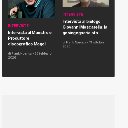
INTERVISTE
Intervista al biologo
INTERVISTE
Giovanni Moscarella: la
Intervista al Maestro e
geoingegneria sta
Produttore
modificando il clima e la
di
Frank Nuenda
-
13 ottobre
discografico Mogol
salute dell’uomo
2025
di
Frank Nuenda
-
23 febbraio
2026