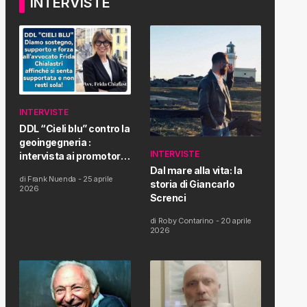
INTERVISTE
INTERVISTE
DDL “Cieli blu” contro la
geoingegneria :
INTERVISTE
intervista ai promotori
della tematica e della
Dal mare alla vita: la
di
Frank Nuenda
-
25 aprile
Proposta di Legge
storia di Giancarlo
2026
Screnci
di
Roby Contarino
-
20 aprile
2026