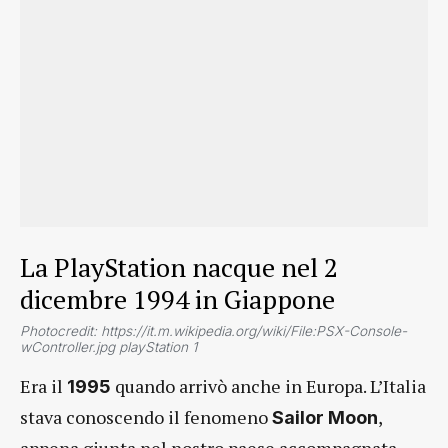
La PlayStation nacque nel 2
dicembre 1994 in Giappone
Photocredit: https://it.m.wikipedia.org/wiki/File:PSX-Console-
wController.jpg playStation 1
Era il
quando arrivò anche in Europa. L’Italia
1995
stava conoscendo il fenomeno
,
Sailor Moon