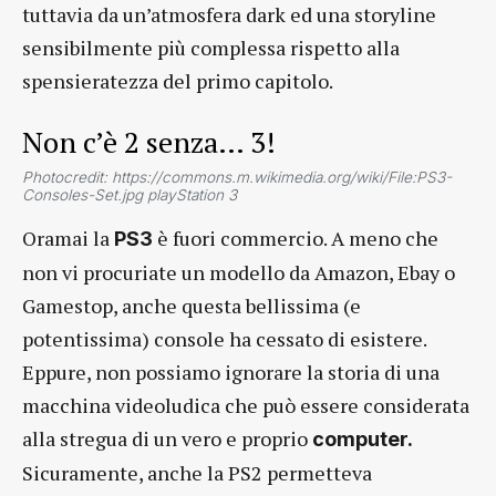
tuttavia da un’atmosfera dark ed una storyline
sensibilmente più complessa rispetto alla
spensieratezza del primo capitolo.
Non c’è 2 senza… 3!
Photocredit: https://commons.m.wikimedia.org/wiki/File:PS3-
Consoles-Set.jpg playStation 3
Oramai la
è fuori commercio. A meno che
PS3
non vi procuriate un modello da Amazon, Ebay o
Gamestop, anche questa bellissima (e
potentissima) console ha cessato di esistere.
Eppure, non possiamo ignorare la storia di una
macchina videoludica che può essere considerata
alla stregua di un vero e proprio
computer.
Sicuramente, anche la PS2 permetteva