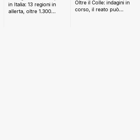
Oltre il Colle: indagini in
in Italia: 13 regioni in
corso, il reato può
allerta, oltre 1.300
costare fino a un anno
interventi dei Vigili del
di carcere
Fuoco