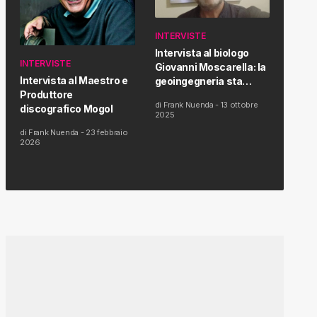
INTERVISTE
Intervista al biologo
INTERVISTE
Giovanni Moscarella: la
Intervista al Maestro e
geoingegneria sta
Produttore
modificando il clima e la
di
Frank Nuenda
-
13 ottobre
discografico Mogol
salute dell’uomo
2025
di
Frank Nuenda
-
23 febbraio
2026