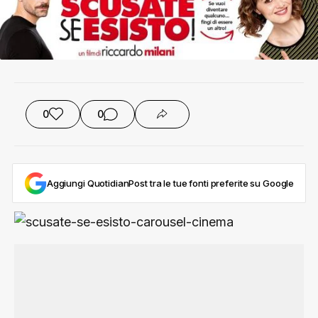
0
0
Aggiungi QuotidianPost tra le tue fonti preferite su Google