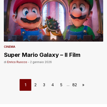
CINEMA
Super Mario Galaxy – Il Film
di
Enrico Ruocco
-
2 gennaio 2026
1
2
3
4
5
82
»
...