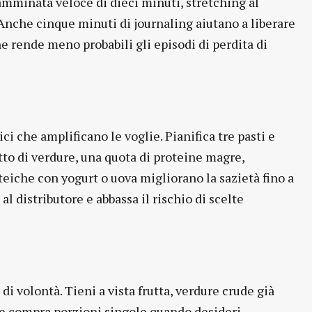
amminata veloce di dieci minuti, stretching al
 Anche cinque minuti di journaling aiutano a liberare
he rende meno probabili gli episodi di perdita di
i che amplificano le voglie. Pianifica tre pasti e
to di verdure, una quota di proteine magre,
oteiche con yogurt o uova migliorano la sazietà fino a
al distributore e abbassa il rischio di scelte
i volontà. Tieni a vista frutta, verdure crude già
i e compra porzioni singole quando desideri