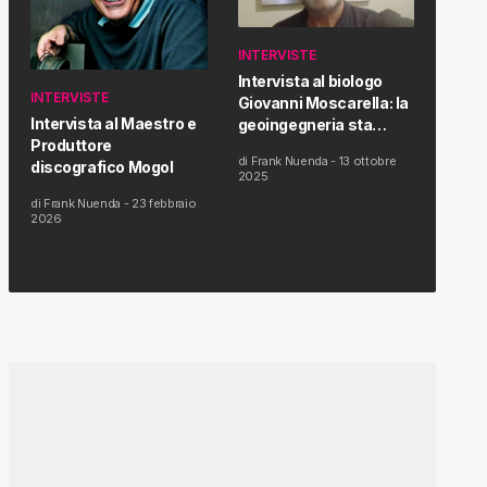
INTERVISTE
Intervista al biologo
INTERVISTE
Giovanni Moscarella: la
Intervista al Maestro e
geoingegneria sta
Produttore
modificando il clima e la
di
Frank Nuenda
-
13 ottobre
discografico Mogol
salute dell’uomo
2025
di
Frank Nuenda
-
23 febbraio
2026