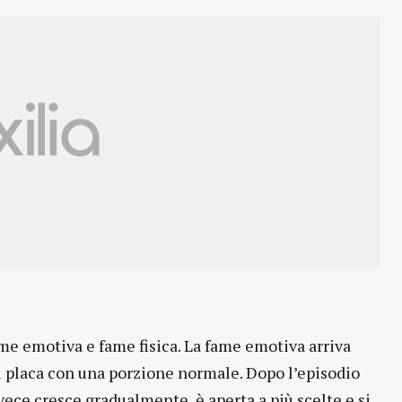
ame emotiva e fame fisica. La fame emotiva arriva
si placa con una porzione normale. Dopo l’episodio
ece cresce gradualmente, è aperta a più scelte e si