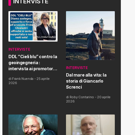
INTERVISTE
INTERVISTE
DDL “Cieli blu” contro la
geoingegneria :
INTERVISTE
intervista ai promotori
della tematica e della
Dal mare alla vita: la
di
Frank Nuenda
-
25 aprile
Proposta di Legge
storia di Giancarlo
2026
Screnci
di
Roby Contarino
-
20 aprile
2026