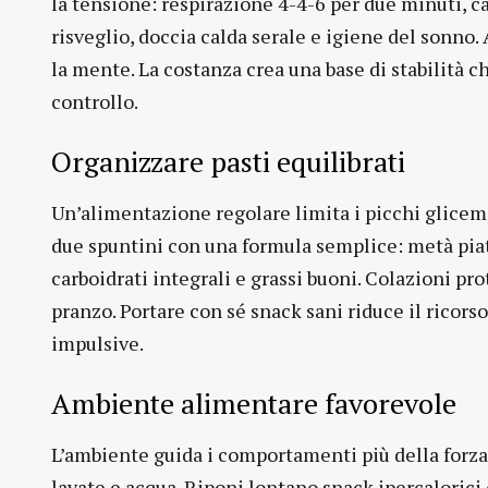
la tensione: respirazione 4-4-6 per due minuti, c
risveglio, doccia calda serale e igiene del sonno.
la mente. La costanza crea una base di stabilità c
controllo.
Organizzare pasti equilibrati
Un’alimentazione regolare limita i picchi glicemic
due spuntini con una formula semplice: metà piat
carboidrati integrali e grassi buoni. Colazioni pr
pranzo. Portare con sé snack sani riduce il ricorso 
impulsive.
Ambiente alimentare favorevole
L’ambiente guida i comportamenti più della forza d
lavate e acqua. Riponi lontano snack ipercaloric