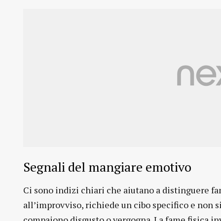
Segnali del mangiare emotivo
Ci sono indizi chiari che aiutano a distinguere f
all’improvviso, richiede un cibo specifico e non 
compaiono disgusto o vergogna. La fame fisica inv