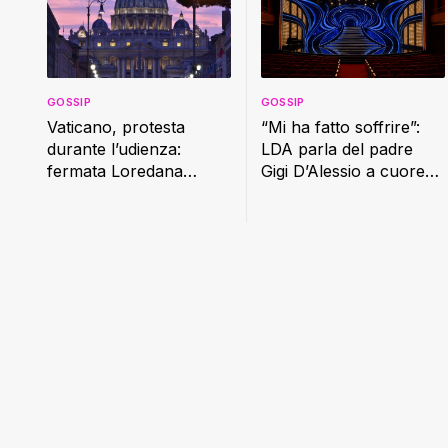
GOSSIP
GOSSIP
Vaticano, protesta
“Mi ha fatto soffrire”:
durante l’udienza:
LDA parla del padre
fermata Loredana
Gigi D’Alessio a cuore
Cannata
aperto