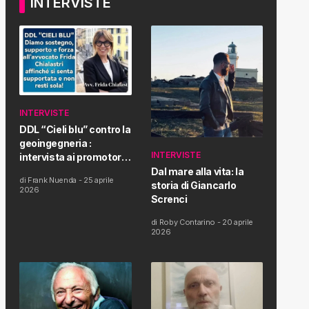
INTERVISTE
INTERVISTE
DDL “Cieli blu” contro la
geoingegneria :
INTERVISTE
intervista ai promotori
della tematica e della
Dal mare alla vita: la
di
Frank Nuenda
-
25 aprile
Proposta di Legge
storia di Giancarlo
2026
Screnci
di
Roby Contarino
-
20 aprile
2026