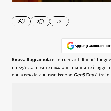
0
0
Aggiungi QuotidianPost t
è uno dei volti Rai più longe
Sveva Sagramola
impegnata in varie missioni umanitarie è oggi u
non a caso la sua trasmissione
è tra le
Geo&Geo