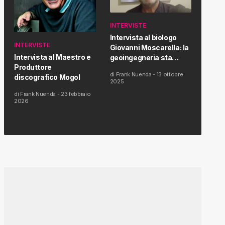
INTERVISTE
Intervista al biologo
INTERVISTE
Giovanni Moscarella: la
Intervista al Maestro e
geoingegneria sta
Produttore
modificando il clima e la
di
Frank Nuenda
-
13 ottobre
discografico Mogol
salute dell’uomo
2025
di
Frank Nuenda
-
23 febbraio
2026