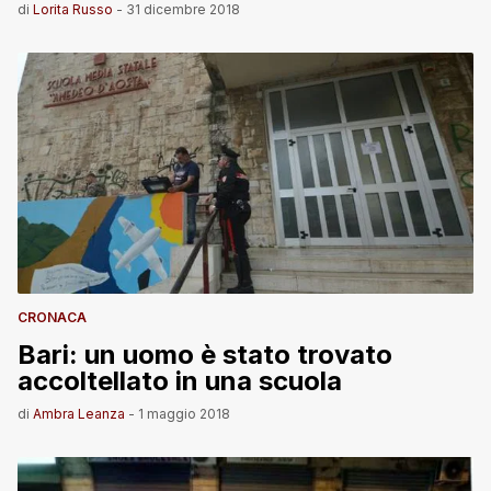
di
Lorita Russo
-
31 dicembre 2018
CRONACA
Bari: un uomo è stato trovato
accoltellato in una scuola
di
Ambra Leanza
-
1 maggio 2018