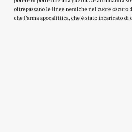
potere di porre fine alla guerra… e all’umanità ste
oltrepassano le linee nemiche nel cuore oscuro de
che l’arma apocalittica, che è stato incaricato di