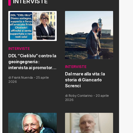
INTERVISTE
INTERVISTE
DDL “Cieli blu” contro la
geoingegneria :
INTERVISTE
intervista ai promotori
della tematica e della
Dal mare alla vita: la
di
Frank Nuenda
-
25 aprile
Proposta di Legge
storia di Giancarlo
2026
Screnci
di
Roby Contarino
-
20 aprile
2026