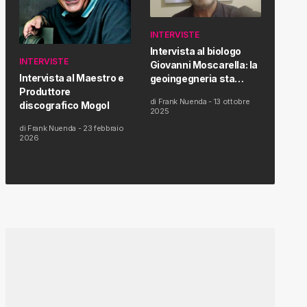
INTERVISTE
Intervista al biologo
INTERVISTE
Giovanni Moscarella: la
Intervista al Maestro e
geoingegneria sta
Produttore
modificando il clima e la
di
Frank Nuenda
-
13 ottobre
discografico Mogol
salute dell’uomo
2025
di
Frank Nuenda
-
23 febbraio
2026