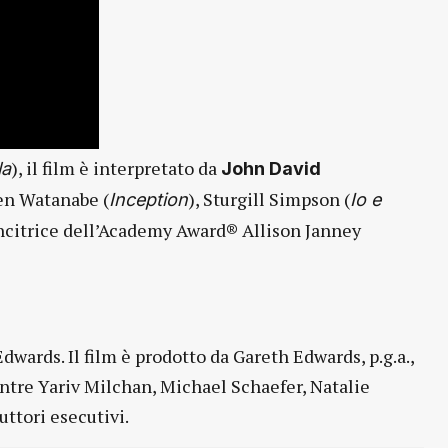
), il film è interpretato da
la
John David
Ken Watanabe (
), Sturgill Simpson (
Inception
Io e
incitrice dell’Academy Award® Allison Janney
wards. Il film è prodotto da Gareth Edwards, p.g.a.,
entre Yariv Milchan, Michael Schaefer, Natalie
ttori esecutivi.