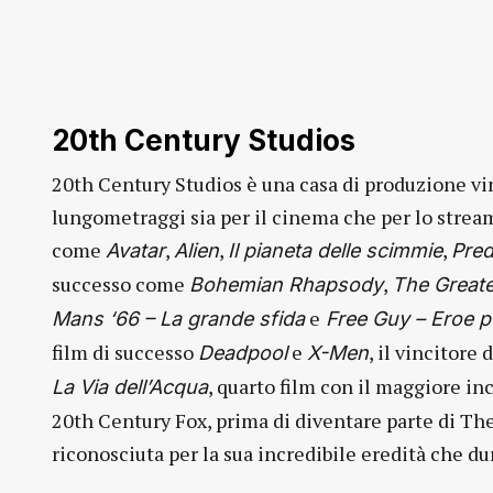
20th Century Studios
20th Century Studios è una casa di produzione v
lungometraggi sia per il cinema che per lo streami
come
,
,
,
Avatar
Alien
Il pianeta delle scimmie
Pred
successo come
,
Bohemian Rhapsody
The Great
e
Mans ‘66 – La grande sfida
Free Guy – Eroe p
film di successo
e
, il vincitore
Deadpool
X-Men
, quarto film con il maggiore 
La Via dell’Acqua
20th Century Fox, prima di diventare parte di T
riconosciuta per la sua incredibile eredità che du