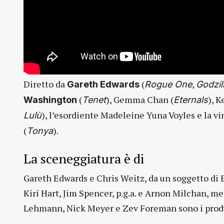
Diretto da
(
,
Gareth Edwards
Rogue One
Godzil
(
), Gemma Chan (
), 
Washington
Tenet
Eternals
), l’esordiente Madeleine Yuna Voyles e la v
Lulù
(
).
Tonya
La sceneggiatura è di
Gareth Edwards e Chris Weitz, da un soggetto di Ed
Kiri Hart, Jim Spencer, p.g.a. e Arnon Milchan, m
Lehmann, Nick Meyer e Zev Foreman sono i produ