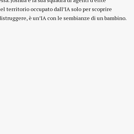
ssa. Joshua e la sua squadra di agenti d’élite
l territorio occupato dall’IA solo per scoprire
 distruggere, è un’IA con le sembianze di un bambino.