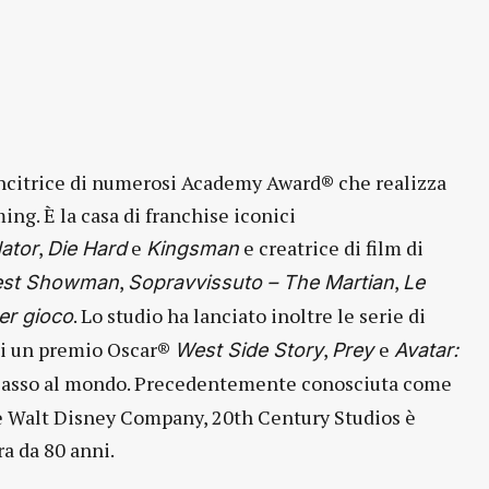
incitrice di numerosi Academy Award® che realizza
ng. È la casa di franchise iconici
,
e
e creatrice di film di
ator
Die Hard
Kingsman
,
,
est Showman
Sopravvissuto – The Martian
Le
. Lo studio ha lanciato inoltre le serie di
er gioco
 di un premio Oscar®
,
e
West Side Story
Prey
Avatar:
incasso al mondo. Precedentemente conosciuta come
he Walt Disney Company, 20th Century Studios è
ra da 80 anni.