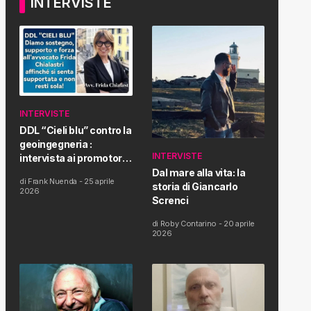
INTERVISTE
INTERVISTE
DDL “Cieli blu” contro la
geoingegneria :
INTERVISTE
intervista ai promotori
della tematica e della
Dal mare alla vita: la
di
Frank Nuenda
-
25 aprile
Proposta di Legge
storia di Giancarlo
2026
Screnci
di
Roby Contarino
-
20 aprile
2026