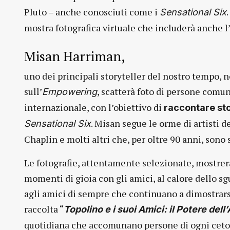
Pluto – anche conosciuti come i
Sensational Six
mostra fotografica virtuale che includerà anche 
Misan Harriman,
uno dei principali storyteller del nostro tempo, no
sull’
, scatterà foto di persone comun
Empowering
internazionale, con l’obiettivo di
raccontare sto
. Misan segue le orme di artisti 
Sensational Six
Chaplin e molti altri che, per oltre 90 anni, sono 
Le fotografie, attentamente selezionate, mostrer
momenti di gioia con gli amici, al calore dello s
agli amici di sempre che continuano a dimostrarsi
raccolta “
Topolino e i suoi Amici: il Potere dell
quotidiana che accomunano persone di ogni ceto 