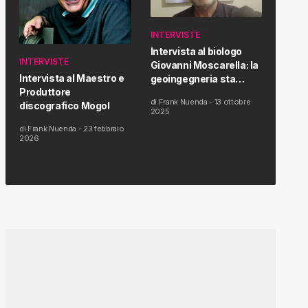
INTERVISTE
Intervista al biologo
INTERVISTE
Giovanni Moscarella: la
Intervista al Maestro e
geoingegneria sta
Produttore
modificando il clima e la
di
Frank Nuenda
-
13 ottobre
discografico Mogol
salute dell’uomo
2025
di
Frank Nuenda
-
23 febbraio
2026