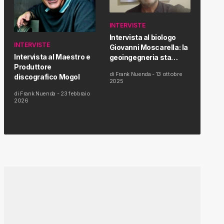
INTERVISTE
Intervista al biologo
INTERVISTE
Giovanni Moscarella: la
Intervista al Maestro e
geoingegneria sta
Produttore
modificando il clima e la
di
Frank Nuenda
-
13 ottobre
discografico Mogol
salute dell’uomo
2025
di
Frank Nuenda
-
23 febbraio
2026