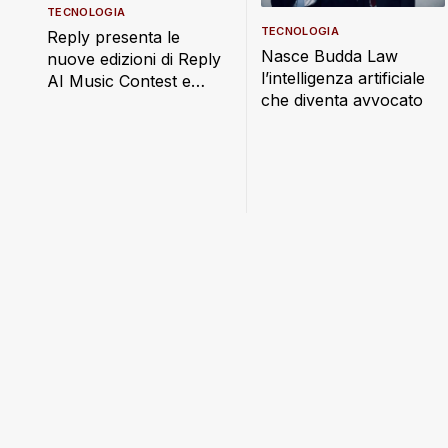
TECNOLOGIA
TECNOLOGIA
Reply presenta le
Nasce Budda Law
nuove edizioni di Reply
l’intelligenza artificiale
AI Music Contest e
che diventa avvocato
Reply AI Film Festival,
sotto il segno di
“Imaginatio Nova”