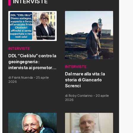
INTERVISTE
INTERVISTE
DDL “Cieli blu” contro la
geoingegneria :
INTERVISTE
intervista ai promotori
della tematica e della
Dal mare alla vita: la
di
Frank Nuenda
-
25 aprile
Proposta di Legge
storia di Giancarlo
2026
Screnci
di
Roby Contarino
-
20 aprile
2026