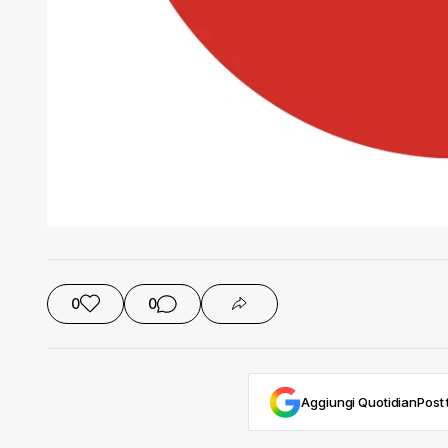
0
0
Aggiungi QuotidianPost t