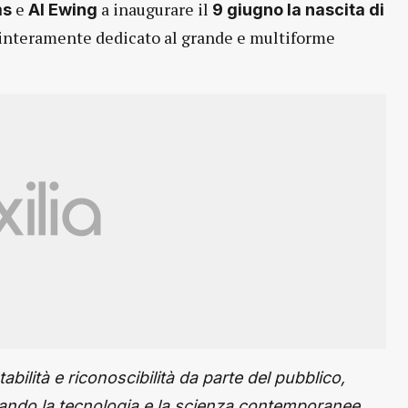
e
a inaugurare il
ms
Al Ewing
9 giugno la nascita di
interamente dedicato al grande e multiforme
abilit
à
e riconoscibilit
à
da parte del pubblico,
Quando la tecnologia e la scienza contemporanee