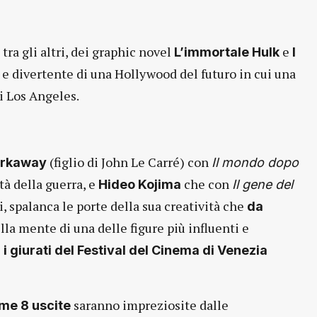
ra gli altri, dei graphic novel
e
L’immortale Hulk
I
e e divertente di una Hollywood del futuro in cui una
i Los Angeles.
(figlio di John Le Carré) con
arkaway
Il mondo dopo
ità della guerra, e
che con
Hideo Kojima
Il gene del
i, spalanca le porte della sua creatività che
da
lla mente di una delle figure più influenti e
a i giurati del Festival del Cinema di Venezia
saranno impreziosite dalle
ime 8 uscite