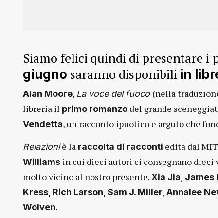
Siamo felici quindi di presentare i 
saranno disponibili
giugno
in lib
,
(nella traduzion
Alan Moore
La voce del fuoco
libreria il
del grande sceneggiato
primo romanzo
, un racconto ipnotico e arguto che fon
Vendetta
è la
edita dal MIT
Relazioni
raccolta di racconti
in cui dieci autori ci consegnano dieci v
Williams
molto vicino al nostro presente.
Xia Jia, James 
Kress, Rich Larson, Sam J. Miller, Annalee N
Wolven.