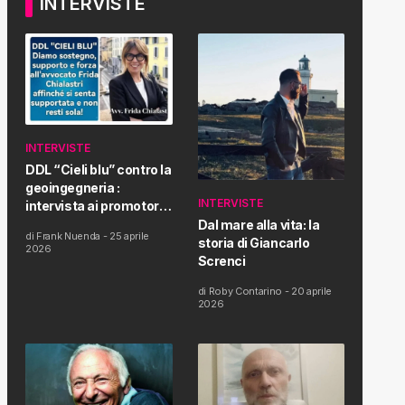
INTERVISTE
INTERVISTE
DDL “Cieli blu” contro la
geoingegneria :
INTERVISTE
intervista ai promotori
della tematica e della
Dal mare alla vita: la
di
Frank Nuenda
-
25 aprile
Proposta di Legge
storia di Giancarlo
2026
Screnci
di
Roby Contarino
-
20 aprile
2026