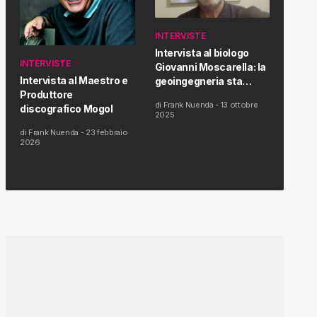
INTERVISTE
Intervista al biologo
INTERVISTE
Giovanni Moscarella: la
Intervista al Maestro e
geoingegneria sta
Produttore
modificando il clima e la
di
Frank Nuenda
-
13 ottobre
discografico Mogol
salute dell’uomo
2025
di
Frank Nuenda
-
23 febbraio
2026