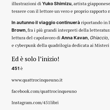
illustrazioni di
, artista giappones
Yuko Shimizu
tessere con il lettore un vero e proprio rapporto 
riportando in l
In autunno il viaggio continuer
à
, fra i più grandi interpreti della letteratu
Brown
lettura del capolavoro di
,
,
Anna Kavan
Ghiaccio
e cyberpunk della quadrilogia dedicata ai Misteri 
Ed è solo l’inizio!
è
451
www.quattrocinqueuno.it
facebook.com/quattrocinqueuno
Instagram.com/451libri