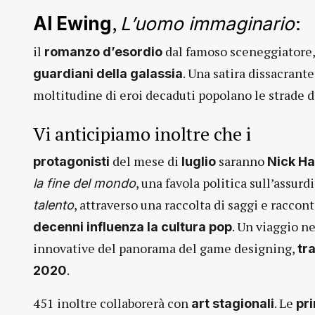
,
:
Al Ewing
L’uomo immaginario
il
dal famoso sceneggiatore, t
romanzo d’esordio
. Una satira dissacrant
guardiani della galassia
moltitudine di eroi decaduti popolano le strade d
Vi anticipiamo inoltre che i
del mese di
saranno
protagonisti
luglio
Nick H
, una favola politica sull’assurd
la fine del mondo
, attraverso una raccolta di saggi e raccont
talento
. Un viaggio ne
decenni influenza la cultura pop
innovative del panorama del game designing,
tr
.
2020
451 inoltre collaborerà con
. Le
art stagionali
pr