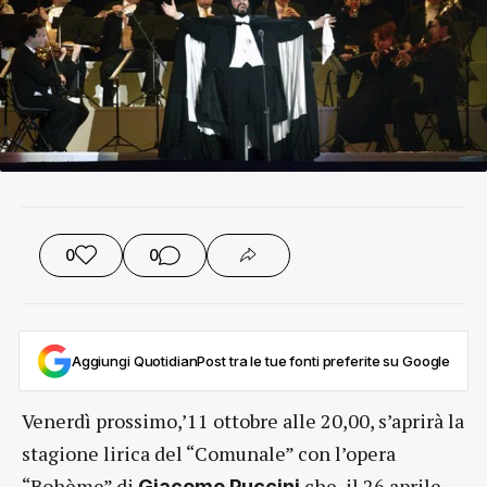
0
0
Aggiungi QuotidianPost tra le tue fonti preferite su Google
Venerdì prossimo,’11 ottobre alle 20,00, s’aprirà la
stagione lirica del “Comunale” con l’opera
“Bohème” di
che, il 26 aprile
Giacomo Puccini