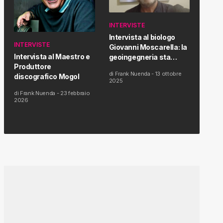
INTERVISTE
Intervista al biologo
INTERVISTE
Giovanni Moscarella: la
Intervista al Maestro e
geoingegneria sta
Produttore
modificando il clima e la
di
Frank Nuenda
-
13 ottobre
discografico Mogol
salute dell’uomo
2025
di
Frank Nuenda
-
23 febbraio
2026