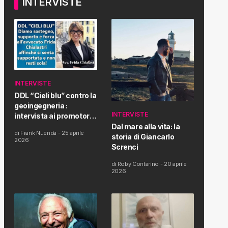
INTERVISTE
INTERVISTE
DDL “Cieli blu” contro la
geoingegneria :
INTERVISTE
intervista ai promotori
della tematica e della
Dal mare alla vita: la
di
Frank Nuenda
-
25 aprile
Proposta di Legge
storia di Giancarlo
2026
Screnci
di
Roby Contarino
-
20 aprile
2026