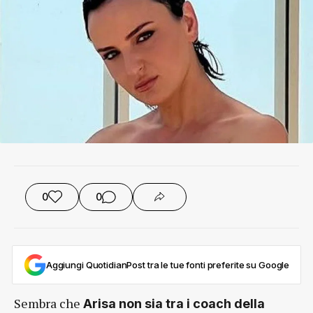
0
0
Aggiungi QuotidianPost tra le tue fonti preferite su Google
Sembra che
Arisa non sia tra i coach della