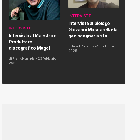
INTERVISTE
Intervista al biologo
INTERVISTE
Giovanni Moscarella: la
Intervista al Maestro e
geoingegneria sta
Produttore
modificando il clima e la
di
Frank Nuenda
-
13 ottobre
discografico Mogol
salute dell’uomo
2025
di
Frank Nuenda
-
23 febbraio
2026