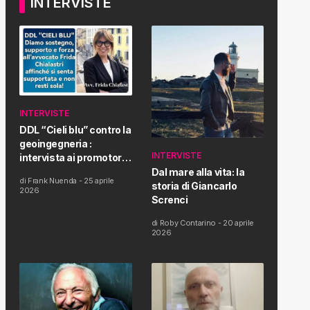
INTERVISTE
INTERVISTE
DDL “Cieli blu” contro la
geoingegneria :
INTERVISTE
intervista ai promotori
della tematica e della
Dal mare alla vita: la
di
Frank Nuenda
-
25 aprile
Proposta di Legge
storia di Giancarlo
2026
Screnci
di
Roby Contarino
-
20 aprile
2026