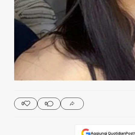
0
0
Aggiungi QuotidianPost t