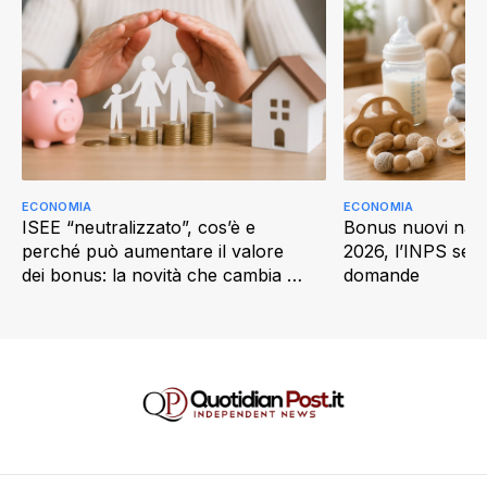
ECONOMIA
ECONOMIA
ISEE “neutralizzato”, cos’è e
Bonus nuovi nati
perché può aumentare il valore
2026, l’INPS semp
dei bonus: la novità che cambia il
domande
2026