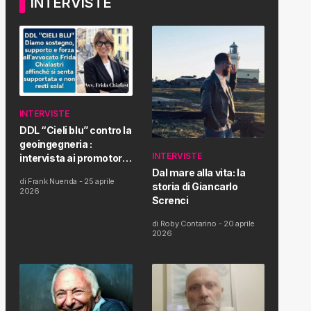
INTERVISTE
INTERVISTE
DDL “Cieli blu” contro la
geoingegneria :
INTERVISTE
intervista ai promotori
della tematica e della
Dal mare alla vita: la
di
Frank Nuenda
-
25 aprile
Proposta di Legge
storia di Giancarlo
2026
Screnci
di
Roby Contarino
-
20 aprile
2026