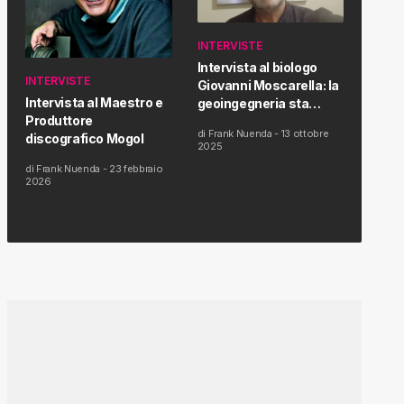
INTERVISTE
Intervista al biologo
INTERVISTE
Giovanni Moscarella: la
Intervista al Maestro e
geoingegneria sta
Produttore
modificando il clima e la
di
Frank Nuenda
-
13 ottobre
discografico Mogol
salute dell’uomo
2025
di
Frank Nuenda
-
23 febbraio
2026