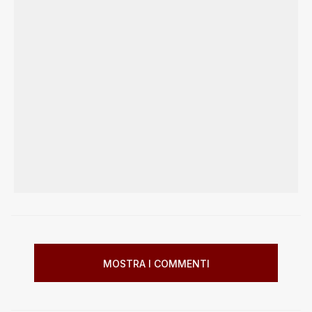
MOSTRA I COMMENTI