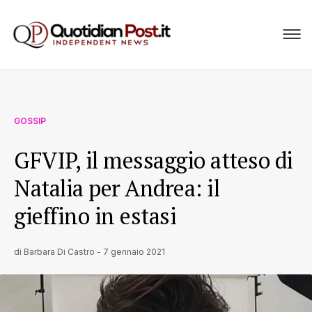
GOSSIP
GFVIP, il messaggio atteso di
Natalia per Andrea: il
gieffino in estasi
di
Barbara Di Castro
-
7 gennaio 2021