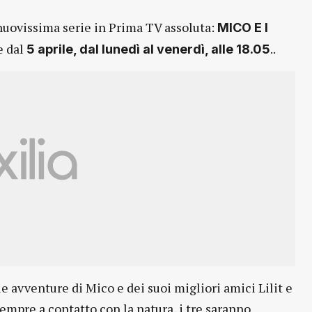
nuovissima serie in Prima TV assoluta:
MICO E I
e dal
..
5 aprile, dal lunedì al venerdì, alle 18.05
le avventure di Mico e dei suoi migliori amici Lilit e
empre a contatto con la natura, i tre saranno