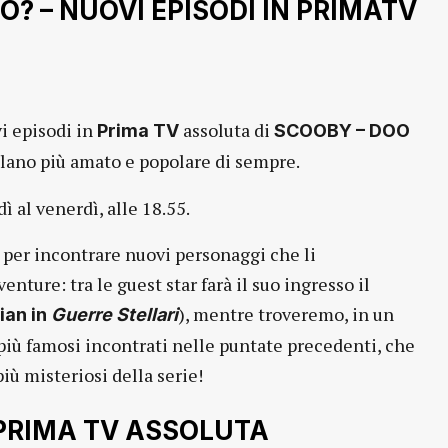
? – NUOVI EPISODI IN PRIMATV
i episodi in
assoluta di
Prima TV
SCOOBY – DOO
alano più amato e popolare di sempre.
ì al venerdì, alle 18.55.
a per incontrare nuovi personaggi che li
ure: tra le guest star farà il suo ingresso il
), mentre troveremo, in un
ian in
Guerre Stellari
 più famosi incontrati nelle puntate precedenti, che
ù misteriosi della serie!
N PRIMA TV ASSOLUTA