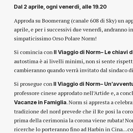
Dal 2 aprile, ogni venerdì, alle 19.20
Approda su Boomerang (canale 608 di Sky) un ap
aprile, e per i successivi due venerdì, andranno i
simpaticissimo Orso Polare Norm!
Si comincia con
Il Viaggio di Norm– Le chiavi 
autostima è ai livelli minimi, non si sente rispe
cambieranno quando verrà invitato dal sindaco di
Si prosegue con
Il Viaggio di Norm– Un’avvent
professore cinese approdato nell’Artide e, a conc
. Norm si appresta a celebrar
Vacanze in Famiglia
tradizione del nord prevede che il Re posi la coro
prima della cerimonia la corona viene rubata! Norm 
ricerche lo porteranno fino ad Harbin in Cina…con