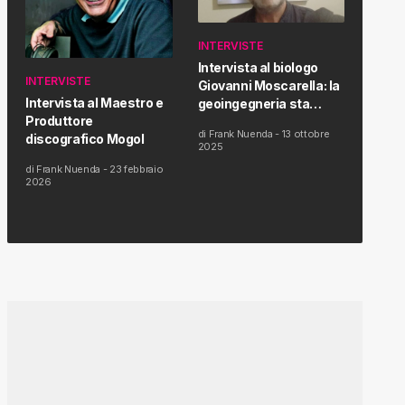
INTERVISTE
Intervista al biologo
INTERVISTE
Giovanni Moscarella: la
Intervista al Maestro e
geoingegneria sta
Produttore
modificando il clima e la
di
Frank Nuenda
-
13 ottobre
discografico Mogol
salute dell’uomo
2025
di
Frank Nuenda
-
23 febbraio
2026