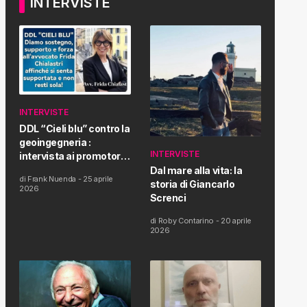
INTERVISTE
INTERVISTE
DDL “Cieli blu” contro la
geoingegneria :
INTERVISTE
intervista ai promotori
della tematica e della
Dal mare alla vita: la
di
Frank Nuenda
-
25 aprile
Proposta di Legge
storia di Giancarlo
2026
Screnci
di
Roby Contarino
-
20 aprile
2026