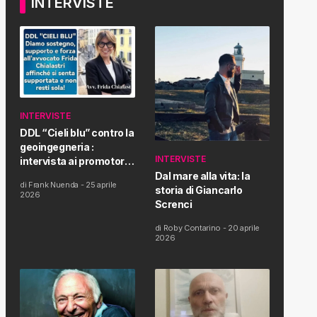
INTERVISTE
INTERVISTE
DDL “Cieli blu” contro la
geoingegneria :
INTERVISTE
intervista ai promotori
della tematica e della
Dal mare alla vita: la
di
Frank Nuenda
-
25 aprile
Proposta di Legge
storia di Giancarlo
2026
Screnci
di
Roby Contarino
-
20 aprile
2026