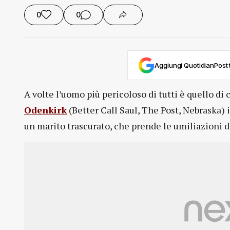
0
0
Aggiungi QuotidianPost t
A volte l’uomo più pericoloso di tutti è quello di 
Odenkirk
(Better Call Saul, The Post, Nebraska)
un marito trascurato, che prende le umiliazioni de