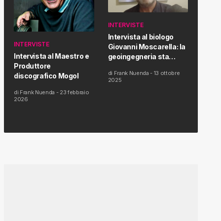
INTERVISTE
Intervista al biologo
INTERVISTE
Giovanni Moscarella: la
Intervista al Maestro e
geoingegneria sta
Produttore
modificando il clima e la
di
Frank Nuenda
-
13 ottobre
discografico Mogol
salute dell’uomo
2025
di
Frank Nuenda
-
23 febbraio
2026