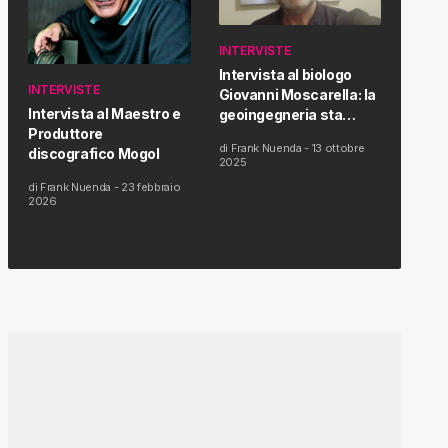
INTERVISTE
Intervista al biologo
INTERVISTE
Giovanni Moscarella: la
Intervista al Maestro e
geoingegneria sta
Produttore
modificando il clima e la
di
Frank Nuenda
-
13 ottobre
discografico Mogol
salute dell’uomo
2025
di
Frank Nuenda
-
23 febbraio
2026