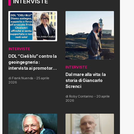
INTERVISTE
INTERVISTE
DDL “Cieli blu” contro la
geoingegneria :
INTERVISTE
intervista ai promotori
della tematica e della
Dal mare alla vita: la
di
Frank Nuenda
-
25 aprile
Proposta di Legge
storia di Giancarlo
2026
Screnci
di
Roby Contarino
-
20 aprile
2026