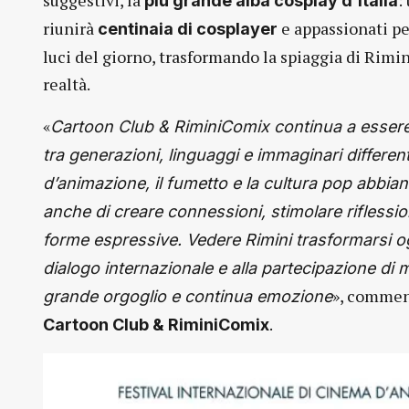
suggestivi, la
:
più grande alba cosplay d’Italia
riunirà
e appassionati
pe
centinaia di cosplayer
luci del giorno, trasformando la spiaggia di Rimin
realtà.
«
Cartoon Club & RiminiComix continua a essere,
tra generazioni, linguaggi e immaginari differe
d’animazione, il fumetto e la cultura pop abbian
anche di creare connessioni, stimolare riflessi
forme espressive. Vedere Rimini trasformarsi ogni
dialogo internazionale e alla partecipazione di m
», comme
grande orgoglio e continua emozione
.
Cartoon Club & RiminiComix