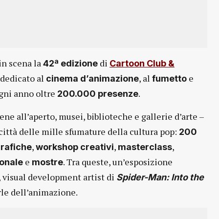
in scena la
di
42ª edizione
Cartoon Club &
 dedicato al
, al
e
cinema d’animazione
fumetto
ogni anno oltre
.
200.000
presenze
ene all’aperto, musei, biblioteche e gallerie d’arte –
città delle mille sfumature della cultura pop:
200
,
,
,
rafiche
workshop creativi
masterclass
e
. Tra queste, un’esposizione
zionale
mostre
, visual development artist di
Spider-Man: Into the
rle dell’animazione.