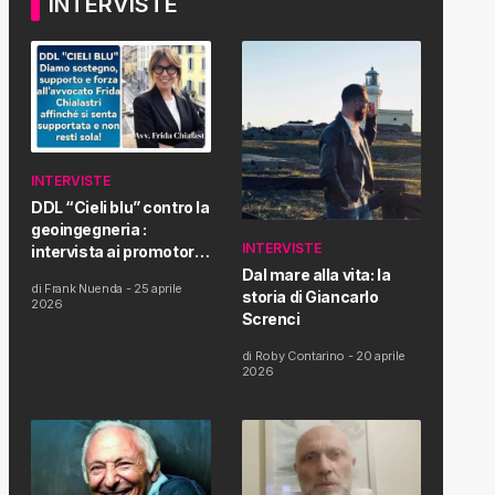
INTERVISTE
INTERVISTE
DDL “Cieli blu” contro la
geoingegneria :
INTERVISTE
intervista ai promotori
della tematica e della
Dal mare alla vita: la
di
Frank Nuenda
-
25 aprile
Proposta di Legge
storia di Giancarlo
2026
Screnci
di
Roby Contarino
-
20 aprile
2026