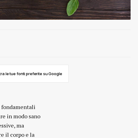
ra le tue fonti preferite su Google
ri fondamentali
are in modo sano
essive, ma
 il corpo e la