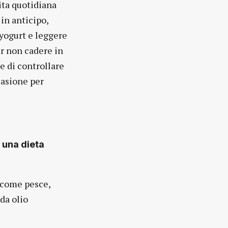
vita quotidiana
in anticipo,
 yogurt e leggere
er non cadere in
e di controllare
casione per
n una dieta
e come pesce,
da olio