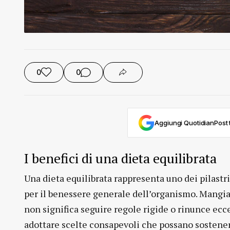
0
0
Aggiungi QuotidianPost t
I benefici di una dieta equilibrata
Una dieta equilibrata rappresenta uno dei pilast
per il benessere generale dell’organismo. Mangi
non significa seguire regole rigide o rinunce ecc
adottare scelte consapevoli che possano sostenere