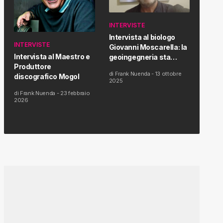
INTERVISTE
Intervista al biologo
INTERVISTE
Giovanni Moscarella: la
Intervista al Maestro e
geoingegneria sta
Produttore
modificando il clima e la
di
Frank Nuenda
-
13 ottobre
discografico Mogol
salute dell’uomo
2025
di
Frank Nuenda
-
23 febbraio
2026