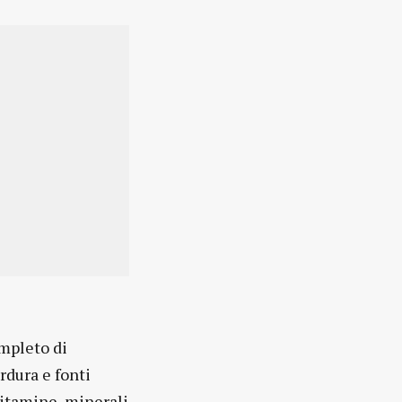
ompleto di
erdura e fonti
vitamine, minerali