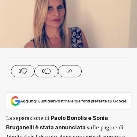
0
0
Aggiungi QuotidianPost tra le tue fonti preferite su Google
La separazione di
Paolo Bonolis e Sonia
sulle pagine di
Bruganelli è stata annunciata
I due vip, dopo una serie di rumors e
Vanity Fair.