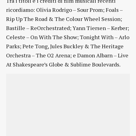
Tra i titoli e i crediti di film musicali recenti
ricordiamo: Olivia Rodrigo – Sour Prom; Foals –
Rip Up The Road & The Colour Wheel Session;
Bastille – ReOrchestrated; Yann Tiersen – Kerber;
Celeste – On With The Show; Tonight With – Arlo
Parks; Pete Tong, Jules Buckley & The Heritage
Orchestra – The O2 Arena; e Damon Albarn – Live
At Shakespeare’s Globe & Sublime Boulevards.