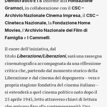
insieme alla
Democratico ETS
Fondazione
, in collaborazione con il
Gramsci
CSC –
, il
Archivio Nazionale Cinema Impresa
CSC –
, la
Cineteca Nazionale
Fondazione Home
, l’
Movies
Archivio Nazionale del Film di
e
.
Famiglia
I Cammelli
Il cuore dell’iniziativa, dal
titolo
, sarà una rassegna
Liberazione/Liberazioni
cinematografica accompagnata da una riflessione
critica che, partendo dal momento storico della
Liberazione e dal cinema del dopoguerra – vera e
propria stagione fondativa del cinema italiano –
si estenderà a quel cinema politico nato dopo il
25 aprile 1945, letto attraverso chiavi di lettura
che arrivano fino alla contemporaneità. Una