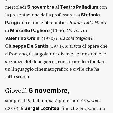
mercoledì
al
con
5 novembre
Teatro Palladium
la presentazione della professoressa
Stefania
di tre film emblematici:
Parigi
Roma, città libera
di
(1946),
di
Marcello Pagliero
Corbari
(1970) e
di
Valentino Orsini
Caccia tragica
(1974). Si tratta di opere che
Giuseppe De Santis
affrontano, da angolature diverse, le tensioni e le
speranze del dopoguerra, contribuendo a fondare
un linguaggio cinematografico e civile che ha
fatto scuola.
Giovedì
,
6 novembre
sempre al Palladium, sarà proiettato
Austerlitz
(2016) di
, film che propone una
Sergei Loznitsa