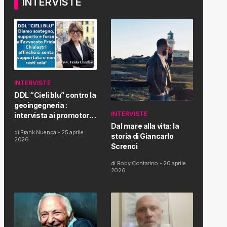
INTERVISTE
INTERVISTE
DDL “Cieli blu” contro la
geoingegneria :
INTERVISTE
intervista ai promotori
della tematica e della
Dal mare alla vita: la
di
Frank Nuenda
-
25 aprile
Proposta di Legge
storia di Giancarlo
2026
Screnci
di
Roby Contarino
-
20 aprile
2026