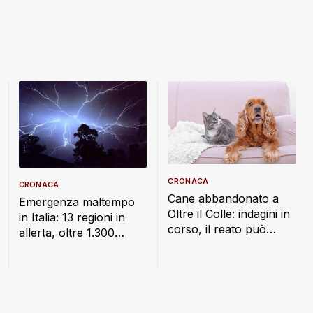
CRONACA
CRONACA
Cane abbandonato a
Emergenza maltempo
Oltre il Colle: indagini in
in Italia: 13 regioni in
corso, il reato può
allerta, oltre 1.300
costare fino a un anno
interventi dei Vigili del
di carcere
Fuoco