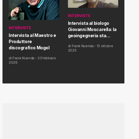
INTERVISTE
Intervista al biologo
INTERVISTE
Giovanni Moscarella: la
Intervista al Maestro e
geoingegneria sta
Produttore
modificando il clima e la
di
Frank Nuenda
-
13 ottobre
discografico Mogol
salute dell’uomo
2025
di
Frank Nuenda
-
23 febbraio
2026