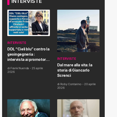
INTERVISTE
INTERVISTE
DDL “Cieli blu” contro la
geoingegneria :
INTERVISTE
intervista ai promotori
della tematica e della
Dal mare alla vita: la
di
Frank Nuenda
-
25 aprile
Proposta di Legge
storia di Giancarlo
2026
Screnci
di
Roby Contarino
-
20 aprile
2026