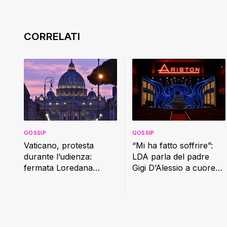
GOSSIP
GOSSIP
Vaticano, protesta
“Mi ha fatto soffrire”:
durante l’udienza:
LDA parla del padre
fermata Loredana
Gigi D’Alessio a cuore
Cannata
aperto