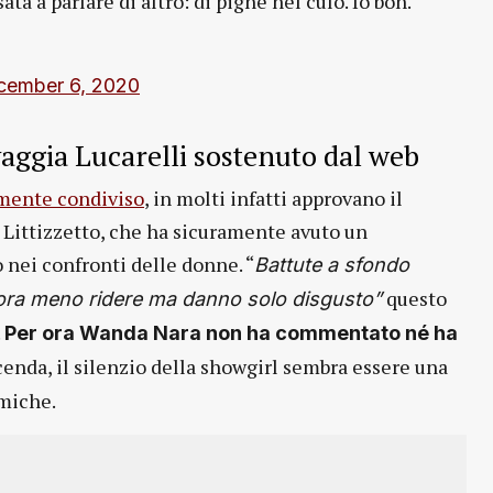
ata a parlare di altro: di pigne nel culo. Io boh.
cember 6, 2020
lvaggia Lucarelli sostenuto dal web
amente condiviso
, in molti infatti approvano il
Littizzetto, che ha sicuramente avuto un
nei confronti delle donne. “
Battute a sfondo
questo
ora meno ridere ma danno solo disgusto”
.
Per ora Wanda Nara non ha commentato né ha
cenda, il silenzio della showgirl sembra essere una
emiche.