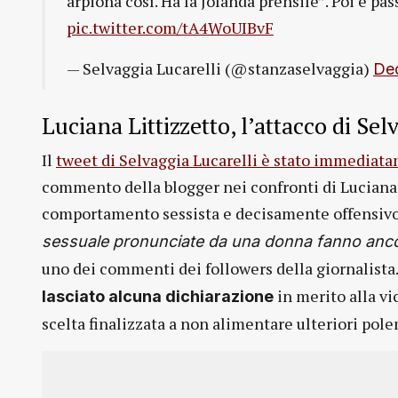
arpiona così. Ha la Jolanda prensile”. Poi è pass
pic.twitter.com/tA4WoUIBvF
— Selvaggia Lucarelli (@stanzaselvaggia)
De
Luciana Littizzetto, l’attacco di Se
Il
tweet di Selvaggia Lucarelli è stato immediat
commento della blogger nei confronti di Luciana 
comportamento sessista e decisamente offensivo 
sessuale pronunciate da una donna fanno anc
uno dei commenti dei followers della giornalista
in merito alla vi
lasciato alcuna dichiarazione
scelta finalizzata a non alimentare ulteriori pol