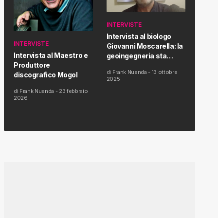
INTERVISTE
Intervista al biologo
INTERVISTE
Giovanni Moscarella: la
Intervista al Maestro e
geoingegneria sta
Produttore
modificando il clima e la
di
Frank Nuenda
-
13 ottobre
discografico Mogol
salute dell’uomo
2025
di
Frank Nuenda
-
23 febbraio
2026