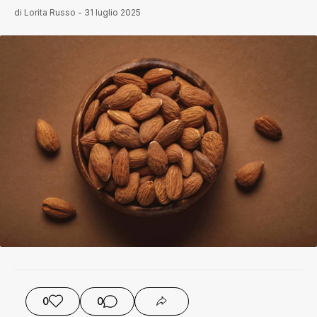
di
Lorita Russo
-
31 luglio 2025
0
0