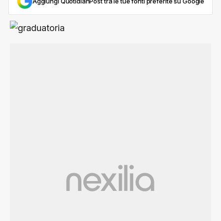
Aggiungi QuotidianPost tra le tue fonti preferite su Google