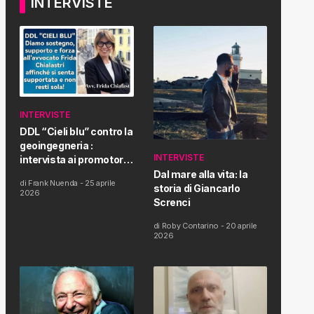
INTERVISTE
INTERVISTE
DDL “Cieli blu” contro la
geoingegneria :
INTERVISTE
intervista ai promotori
della tematica e della
Dal mare alla vita: la
di
Frank Nuenda
-
25 aprile
Proposta di Legge
storia di Giancarlo
2026
Screnci
di
Roby Contarino
-
20 aprile
2026