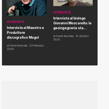
INTERVISTE
Intervista al biologo
INTERVISTE
Giovanni Moscarella: la
Intervista al Maestro e
geoingegneria sta
Produttore
modificando il clima e la
di
Frank Nuenda
-
13 ottobre
discografico Mogol
salute dell’uomo
2025
di
Frank Nuenda
-
23 febbraio
2026