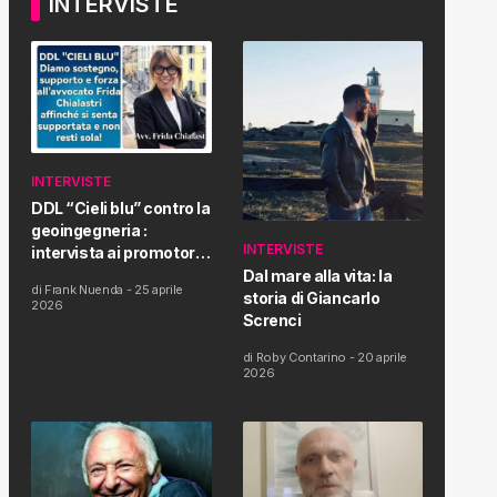
INTERVISTE
INTERVISTE
DDL “Cieli blu” contro la
geoingegneria :
INTERVISTE
intervista ai promotori
della tematica e della
Dal mare alla vita: la
di
Frank Nuenda
-
25 aprile
Proposta di Legge
storia di Giancarlo
2026
Screnci
di
Roby Contarino
-
20 aprile
2026