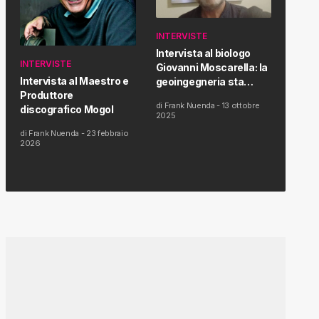
INTERVISTE
Intervista al biologo
INTERVISTE
Giovanni Moscarella: la
Intervista al Maestro e
geoingegneria sta
Produttore
modificando il clima e la
di
Frank Nuenda
-
13 ottobre
discografico Mogol
salute dell’uomo
2025
di
Frank Nuenda
-
23 febbraio
2026