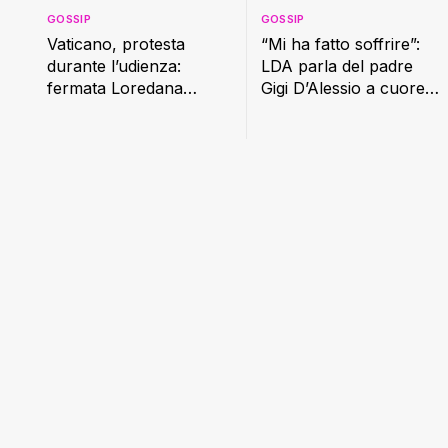
GOSSIP
GOSSIP
Vaticano, protesta
“Mi ha fatto soffrire”:
durante l’udienza:
LDA parla del padre
fermata Loredana
Gigi D’Alessio a cuore
Cannata
aperto