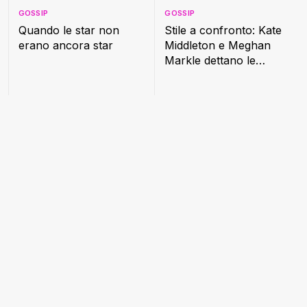
GOSSIP
GOSSIP
Quando le star non
Stile a confronto: Kate
erano ancora star
Middleton e Meghan
Markle dettano le
nuove regole della
moda reale