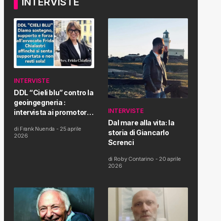
INTERVISTE
INTERVISTE
DDL “Cieli blu” contro la
geoingegneria :
INTERVISTE
intervista ai promotori
della tematica e della
Dal mare alla vita: la
di
Frank Nuenda
-
25 aprile
Proposta di Legge
storia di Giancarlo
2026
Screnci
di
Roby Contarino
-
20 aprile
2026