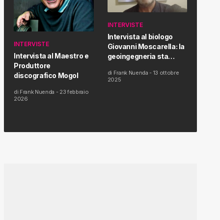
INTERVISTE
Intervista al biologo
INTERVISTE
Giovanni Moscarella: la
Intervista al Maestro e
geoingegneria sta
Produttore
modificando il clima e la
di
Frank Nuenda
-
13 ottobre
discografico Mogol
salute dell’uomo
2025
di
Frank Nuenda
-
23 febbraio
2026