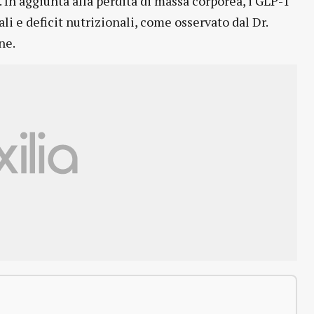
 In aggiunta alla perdita di massa corporea, i GLP-1
li e deficit nutrizionali, come osservato dal Dr.
ne.