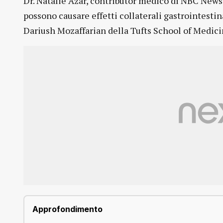
Dr. Natalie Azar, contributor medico di NBC News.
possono causare effetti collaterali gastrointestina
Dariush Mozaffarian della Tufts School of Medici
Approfondimento