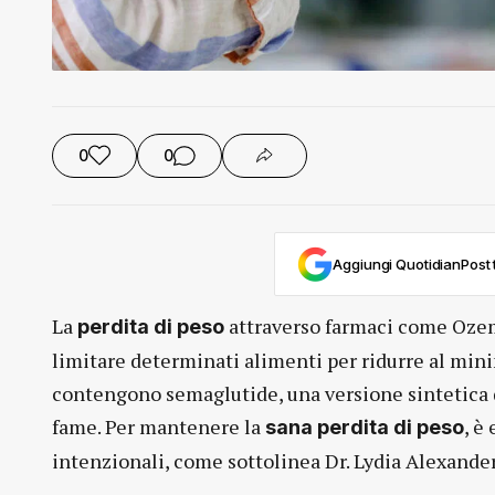
0
0
Aggiungi QuotidianPost t
La
attraverso farmaci come Ozem
perdita di peso
limitare determinati alimenti per ridurre al minim
contengono semaglutide, una versione sintetica 
fame. Per mantenere la
, è
sana perdita di peso
intenzionali, come sottolinea Dr. Lydia Alexande