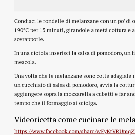
Condisci le rondelle di melanzane con un po’ di oli
190°C per 15 minuti, girandole a metà cottura e a
sovrapporle.
In una ciotola inserisci la salsa di pomodoro, un fi
mescola.
Una volta che le melanzane sono cotte adagiale nel
un cucchiaio di salsa di pomodoro, avvia la cottur
aggiungere sopra la mozzarella a cubetti e far and
tempo che il formaggio si sciolga.
Videoricetta come cucinare le melan
https://www.facebook.com/share/v/FyKtVRUmq