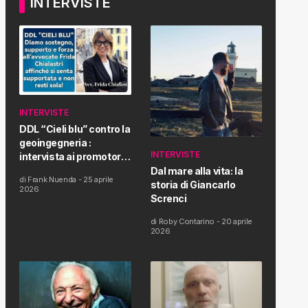
INTERVISTE
INTERVISTE
DDL “Cieli blu” contro la
geoingegneria :
INTERVISTE
intervista ai promotori
della tematica e della
Dal mare alla vita: la
di
Frank Nuenda
-
25 aprile
Proposta di Legge
storia di Giancarlo
2026
Screnci
di
Roby Contarino
-
20 aprile
2026