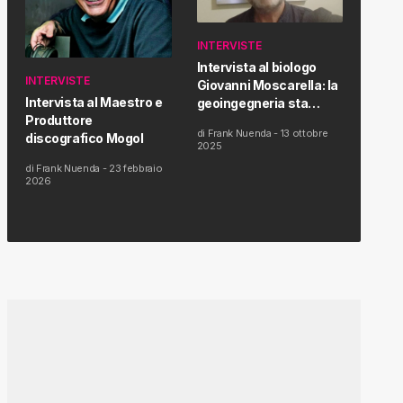
INTERVISTE
Intervista al biologo
INTERVISTE
Giovanni Moscarella: la
Intervista al Maestro e
geoingegneria sta
Produttore
modificando il clima e la
di
Frank Nuenda
-
13 ottobre
discografico Mogol
salute dell’uomo
2025
di
Frank Nuenda
-
23 febbraio
2026