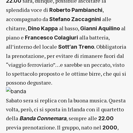
sarà, dunque, possibile ascoltare la
22.00
splendida voce di
,
Roberto Pambianchi
accompagnato da
alle
Stefano Zaccagnini
chitarre,
al basso,
al
Dino Kappa
Gianni Aquilino
piano e
alla batteria,
Francesco Colagiuri
all’interno del locale
. Obbligatoria
Sott’an Treno
la prenotazione, per evitare di rimanere fuori dal
“viaggio ferroviario”…e sarebbe un peccato, visto
lo spettacolo proposto e le ottime birre, che qui si
possono degustare.
Sabato sera si replica con la buona musica. Questa
volta, però, ci si sposta in Irlanda con il quartetto
della
, sempre alle
Banda Connemara
22.00
previa prenotazione. Il gruppo, nato nel
,
2000