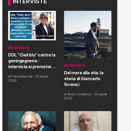
INTERVISTE
INTERVISTE
DDL “Cieli blu” contro la
geoingegneria :
INTERVISTE
intervista ai promotori
della tematica e della
Dal mare alla vita: la
di
Frank Nuenda
-
25 aprile
Proposta di Legge
storia di Giancarlo
2026
Screnci
di
Roby Contarino
-
20 aprile
2026