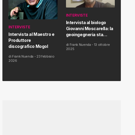
INTERVISTE
Intervista al biologo
INTERVISTE
Giovanni Moscarella: la
Intervista al Maestro e
geoingegneria sta
Produttore
modificando il clima e la
di
Frank Nuenda
-
13 ottobre
discografico Mogol
salute dell’uomo
2025
di
Frank Nuenda
-
23 febbraio
2026