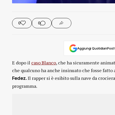
0
0
Aggiungi QuotidianPost t
E dopo il
caso Blanco
, che ha sicuramente animat
che qualcuno ha anche insinuato che fosse fatto 
Il rapper si è esibito sulla nave da crocier
Fedez.
programma.