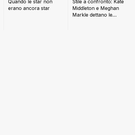
Quando le star non
Stile a confronto: Kate
erano ancora star
Middleton e Meghan
Markle dettano le
nuove regole della
moda reale