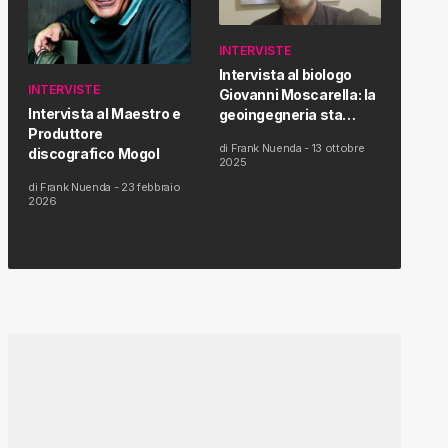
INTERVISTE
Intervista al biologo
INTERVISTE
Giovanni Moscarella: la
Intervista al Maestro e
geoingegneria sta
Produttore
modificando il clima e la
di
Frank Nuenda
-
13 ottobre
discografico Mogol
salute dell’uomo
2025
di
Frank Nuenda
-
23 febbraio
2026