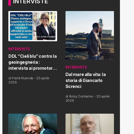
INTERVISTE
INTERVISTE
DDL “Cieli blu” contro la
geoingegneria :
INTERVISTE
intervista ai promotori
della tematica e della
Dal mare alla vita: la
di
Frank Nuenda
-
25 aprile
Proposta di Legge
storia di Giancarlo
2026
Screnci
di
Roby Contarino
-
20 aprile
2026