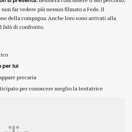
desidera concludere il suo percorso.
non si presenta:
 non far vedere più nessun filmato a Fede. Il
ne della compagna. Anche loro sono arrivati alla
l falò di confronto.
rico
 per lui
appare precaria
nticipato per conoscere meglio la tentatrice