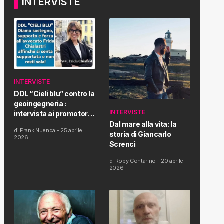
INTERVISTE
INTERVISTE
DDL “Cieli blu” contro la
geoingegneria :
INTERVISTE
intervista ai promotori
della tematica e della
Dal mare alla vita: la
di
Frank Nuenda
-
25 aprile
Proposta di Legge
storia di Giancarlo
2026
Screnci
di
Roby Contarino
-
20 aprile
2026