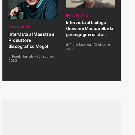
INTERVISTE
Intervista al biologo
INTERVISTE
Giovanni Moscarella: la
Intervista al Maestro e
geoingegneria sta
Produttore
modificando il clima e la
di
Frank Nuenda
-
13 ottobre
discografico Mogol
salute dell’uomo
2025
di
Frank Nuenda
-
23 febbraio
2026