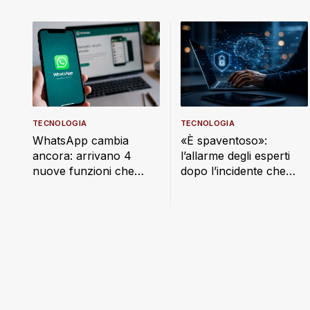
TECNOLOGIA
TECNOLOGIA
WhatsApp cambia
«È spaventoso»:
ancora: arrivano 4
l’allarme degli esperti
nuove funzioni che
dopo l’incidente che
renderanno l’app
coinvolge OpenAI e
ancora più utile
Hugging Face