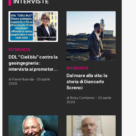
INTERVISTE
INTERVISTE
DDL “Cieli blu” contro la
geoingegneria :
INTERVISTE
intervista ai promotori
della tematica e della
Dal mare alla vita: la
di
Frank Nuenda
-
25 aprile
Proposta di Legge
storia di Giancarlo
2026
Screnci
di
Roby Contarino
-
20 aprile
2026