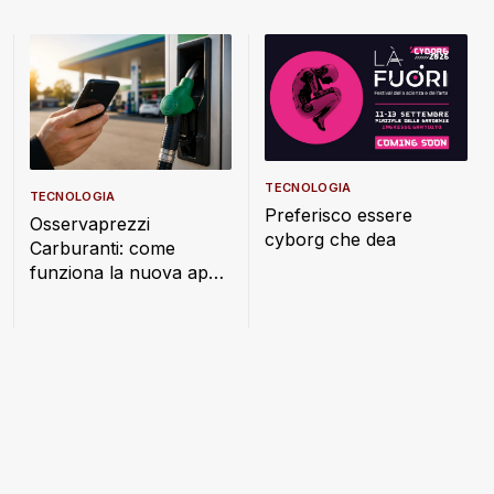
TECNOLOGIA
TECNOLOGIA
Preferisco essere
Osservaprezzi
cyborg che dea
Carburanti: come
funziona la nuova app
ufficiale per trovare il
distributore più
conveniente