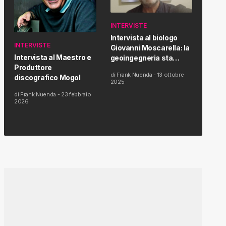
INTERVISTE
Intervista al biologo
INTERVISTE
Giovanni Moscarella: la
Intervista al Maestro e
geoingegneria sta
Produttore
modificando il clima e la
di
Frank Nuenda
-
13 ottobre
discografico Mogol
salute dell’uomo
2025
di
Frank Nuenda
-
23 febbraio
2026