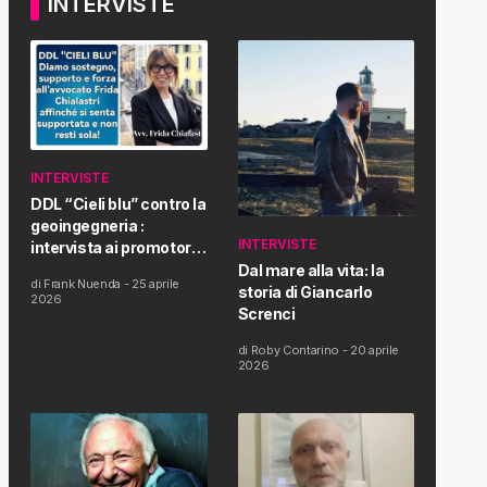
INTERVISTE
INTERVISTE
DDL “Cieli blu” contro la
geoingegneria :
INTERVISTE
intervista ai promotori
della tematica e della
Dal mare alla vita: la
di
Frank Nuenda
-
25 aprile
Proposta di Legge
storia di Giancarlo
2026
Screnci
di
Roby Contarino
-
20 aprile
2026