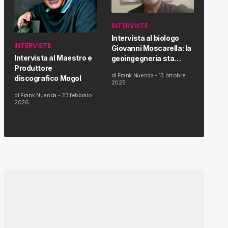
INTERVISTE
Intervista al biologo
INTERVISTE
Giovanni Moscarella: la
Intervista al Maestro e
geoingegneria sta
Produttore
modificando il clima e la
di
Frank Nuenda
-
13 ottobre
discografico Mogol
salute dell’uomo
2025
di
Frank Nuenda
-
23 febbraio
2026